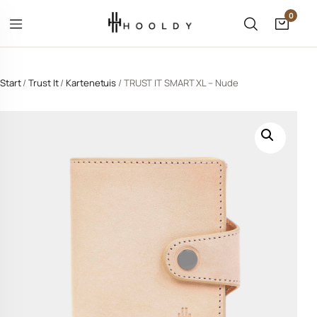
Zum Inhalt springen
0
Menü öffnen
Suche öffne
Waren
hließen
Wonach suchst du?
Start
/
Trust It
/
Kartenetuis
/ TRUST IT SMART XL – Nude
Suche