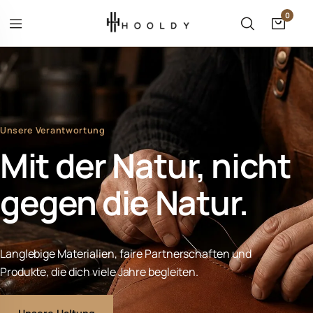
Zum Inhalt springen
0
Menü öffnen
Suche öffne
Waren
hließen
Wonach suchst du?
Suche
Unsere Verantwortung
Mit der Natur, nicht
gegen die Natur.
Langlebige Materialien, faire Partnerschaften und
Produkte, die dich viele Jahre begleiten.