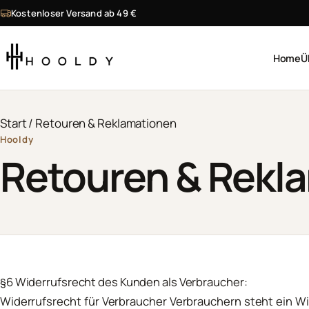
Zum Inhalt springen
Kostenloser Versand ab 49 €
Home
Ü
Wonach suchst du?
Start
/ Retouren & Reklamationen
Hooldy
Retouren & Rekl
§6 Widerrufsrecht des Kunden als Verbraucher:
Widerrufsrecht für Verbraucher Verbrauchern steht ein W