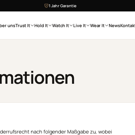
1 Jahr Garantie
ber uns
Trust It
Hold It
Watch It
Live It
Wear It
News
Kontak
amationen
iderrufsrecht nach folgender Maßgabe zu, wobei