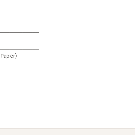
____________
____________
 Papier)