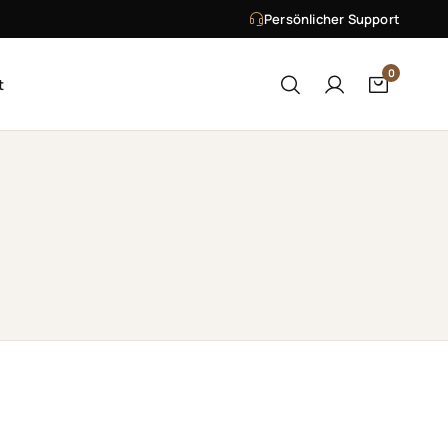
Persönlicher Support
0
t
Suche öffnen
Mein Konto
Warenko
Suchen