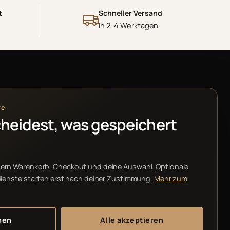
t
Schneller Versand
In 2–4 Werktagen
RECHTLICHES
re
Impressum
heidest, was gespeichert
Datenschutz
AGB
ern Warenkorb, Checkout und deine Auswahl. Optionale
Rückerstattung
dienste starten erst nach deiner Zustimmung.
Mehr zum
Sitemap
Cookie-Einstellungen
nen
Alle akzeptieren