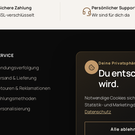
Sichere Zahlung
Persönlicher Suppor
SSL-verschlüsselt
Wir sind für dich da
ERVICE
HOOLDY
Deine Privatsphä
endungsverfolgung
Über uns
Du entsc
rsand & Lieferung
Nachhaltigkeit
wird.
touren & Reklamationen
News
Notwendige Cookies sich
ahlungsmethoden
Karriere
Statistik- und Marketing
rsonalisierung
Kontakt
Datenschutz
Alle ableh