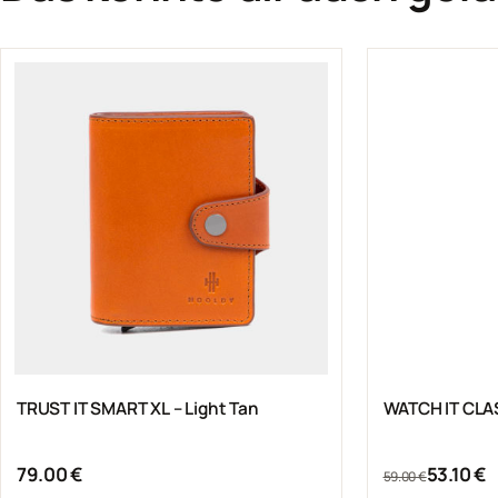
Dieses Produk
TRUST IT SMART XL – Light Tan
Ursprünglich
Aktueller Prei
79.00
€
53.10
€
59.00
€