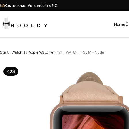
Zum Inhalt springen
Kostenloser Versand ab 49 €
Home
Ü
Wonach suchst du?
Start
/
Watch It
/
Apple Watch 44 mm
/ WATCH IT SLIM – Nude
-10%