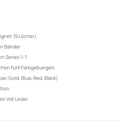
ignet (9 Löcher)
er Bänder
h Series 1-7
chen fünf Farbgebungen
er, Gold, Blue, Red, Black)
tion
en Voll Leder