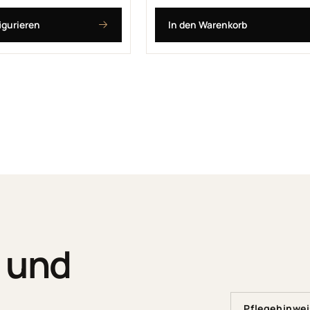
igurieren
In den Warenkorb
d und
Pflegehinwe