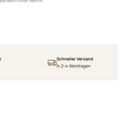
pple Watch 44 mm
,
Watch It
t
Schneller Versand
In 2–4 Werktagen