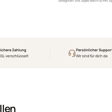
Kategorien:
Alle
,
Apple Watch 40 mm
,
A
Sichere Zahlung
Persönlicher Suppor
SSL-verschlüsselt
Wir sind für dich da
llen