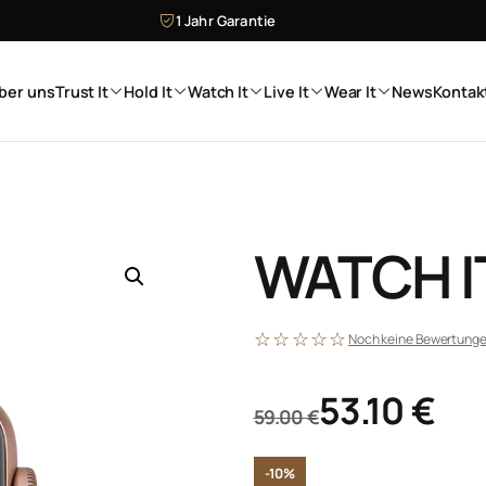
1 Jahr Garantie
ber uns
Trust It
Hold It
Watch It
Live It
Wear It
News
Kontak
WATCH IT
☆☆☆☆☆
Noch keine Bewertunge
Ursprüngliche
Aktueller Preis
53.10
€
59.00
€
-10%