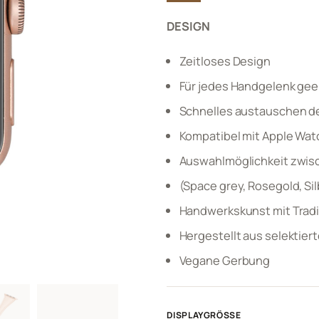
DESIGN
Zeitloses Design
Für jedes Handgelenk gee
Schnelles austauschen d
Kompatibel mit Apple Watc
Auswahlmöglichkeit zwis
(Space grey, Rosegold, Silb
Handwerkskunst mit Tradi
Hergestellt aus selektiert
Vegane Gerbung
DISPLAYGRÖSSE