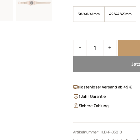
38/40/41mm
42/44/45mm
WATCH IT SLIM - Nude Meng
−
+
Jet
Kostenloser Versand ab 49 €
1 Jahr Garantie
Sichere Zahlung
Artikelnummer:
HLD-P-05218